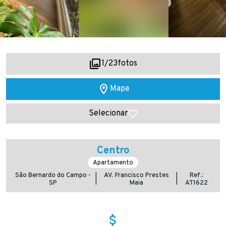
2
/
23
fotos
Mapa
Selecionar
Centro
Apartamento
São Bernardo do Campo -
AV. Francisco Prestes
Ref.:
|
|
SP
Maia
AT1622