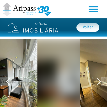
Home
AGÊNCIA
Voltar
Quem Somos
IMOBILIÁRIA
BLOG
Ouvidoria
Contato
Previous
Nex