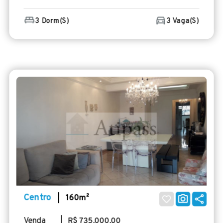
3 Dorm(s)
3 Vaga(s)
Centro
| 160m²
Venda
| R$ 735.000,00