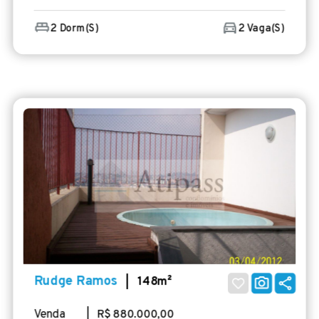
2 Dorm(s)
2 Vaga(s)
Rudge Ramos
| 148m²
Venda
| R$ 880.000,00