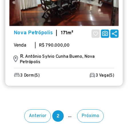
Nova Petrópolis
| 171m²
Venda
| R$ 790.000,00
R
. Antônio Sylvio Cunha Bueno, Nova
Petrópolis
3 Dorm(s)
3 Vaga(s)
Anterior
...
Próximo
2