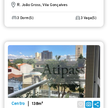
R
. João Gross, Vila Gonçalves
3 Dorm(s)
3 Vaga(s)
Centro
| 138m²