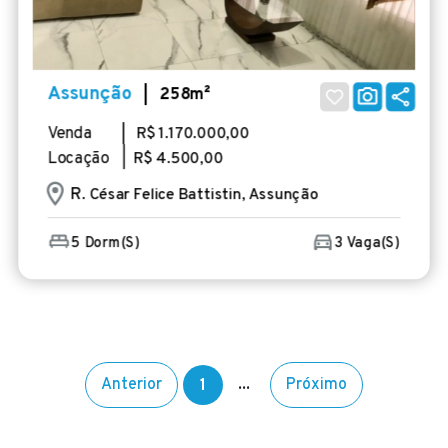
Assunção
| 258m²
Venda
| R$ 1.170.000,00
Locação |
R$ 4.500,00
R
. César Felice Battistin, Assunção
5 Dorm(s)
3 Vaga(s)
Anterior
...
Próximo
1